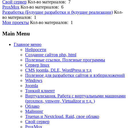
Свой сервер
Кол-во материалов: 7
ProxMox
Кол-во материалов: 6
Разработка (Будущие разработки и будущие реализации)
Кол-
во материалов: 1
Мои проекты
Кол-во материалов: 1
Main Menu
Главное меню
Нейросети
Создание сайтов php, html
Полезные ссылки. Полезные программы
Сервер linux
CMS joomla, DLE, WordPress и т.д
Полезное для разработки сайтов и вэбприложений
Windows
Joomla
Тонкий клиент
Виртуализация. Работа с виртуальными машинами
(proxmox, vmwere, Virtualizor и т.д. )
Облако
Майнинг
Truenas и Nextcloud. Raid, свое облако
Свой сервер
ProxMox