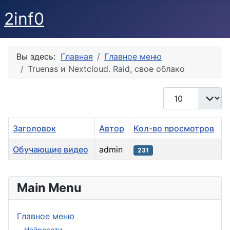
2inf0
Вы здесь:
Главная
Главное меню
Truenas и Nextcloud. Raid, свое облако
Кол-во строк:
Заголовок
Автор
Кол-во просмотров
Обучающие видео
admin
231
Материалы
Main Menu
Главное меню
Нейросети