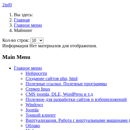
2inf0
Вы здесь:
Главная
Главное меню
Майнинг
Кол-во строк:
Информация
Нет материалов для отображения.
Main Menu
Главное меню
Нейросети
Создание сайтов php, html
Полезные ссылки. Полезные программы
Сервер linux
CMS joomla, DLE, WordPress и т.д
Полезное для разработки сайтов и вэбприложений
Windows
Joomla
Тонкий клиент
Виртуализация. Работа с виртуальными машинами (pro
Облако