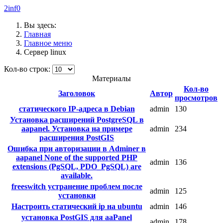
2inf0
Вы здесь:
Главная
Главное меню
Сервер linux
Кол-во строк:
Материалы
Кол-во
Заголовок
Автор
просмотров
статического IP-адреса в Debian
admin
130
Установка расширений PostgreSQL в
aapanel. Установка на примере
admin
234
расширения PostGIS
Ошибка при авторизации в Adminer в
aapanel None of the supported PHP
admin
136
extensions (PgSQL, PDO_PgSQL) are
available.
freeswitch устранение проблем после
admin
125
установки
Настроить статический ip на ubuntu
admin
146
установка PostGIS для aaPanel
admin
178